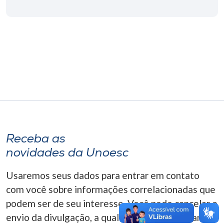
Museu
Unoesc
Store
Selecione
o idioma
Receba as
A+
novidades da Unoesc
A-
Usaremos seus dados para entrar em contato
com você sobre informações correlacionadas que
podem ser de seu interesse. Você pode cancelar o
envio da divulgação, a qualquer momento. Para