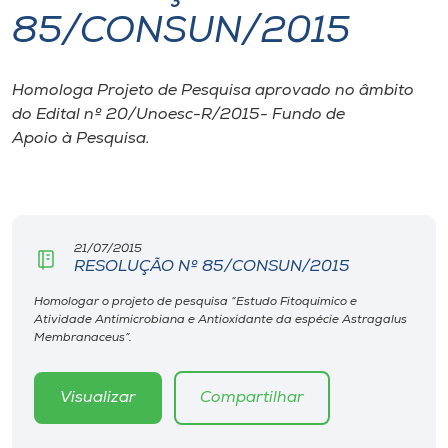
85/CONSUN/2015
I.nova
Homologa Projeto de Pesquisa aprovado no âmbito
Diplomados
do Edital nº 20/Unoesc-R/2015- Fundo de
Apoio à Pesquisa.
Cultura
CPA
21/07/2015
RESOLUÇÃO Nº 85/CONSUN/2015
Biblioteca
Homologar o projeto de pesquisa “Estudo Fitoquímico e
Atividade Antimicrobiana e Antioxidante da espécie Astragalus
Editora
Membranaceus”.
Rádio
Visualizar
Compartilhar