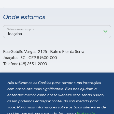
Onde estamos
Selecione o campus
Rua Getúlio Vargas, 2125 - Bairro Flor da Serra
Joaçaba - SC - CEP 89600-000
Telefone (49) 3551-2000
Siga a Unoesc
Nós utilizamos os Cookies para tornar suas interações
com nosso site mais significativa. Eles nos ajudam a
entender melhor como nosso website está sendo usado,
assim podemos entregar conteúdo sob medida para
você. Para mais informações sobre os tipos diferentes de
cookies que estamos usando, leia nossa
Política de