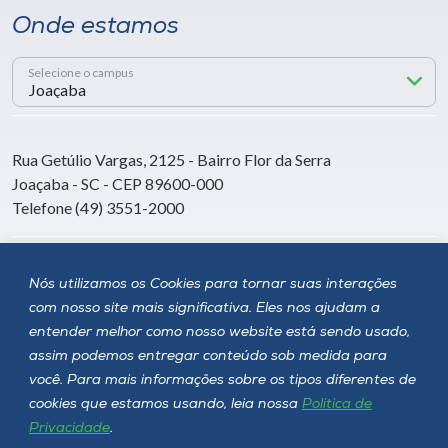
Onde estamos
Selecione o campus
Rua Getúlio Vargas, 2125 - Bairro Flor da Serra
Joaçaba - SC - CEP 89600-000
Telefone (49) 3551-2000
Siga a Unoesc
Nós utilizamos os Cookies para tornar suas interações
com nosso site mais significativa. Eles nos ajudam a
entender melhor como nosso website está sendo usado,
assim podemos entregar conteúdo sob medida para
você. Para mais informações sobre os tipos diferentes de
cookies que estamos usando, leia nossa
Política de
Privacidade
.