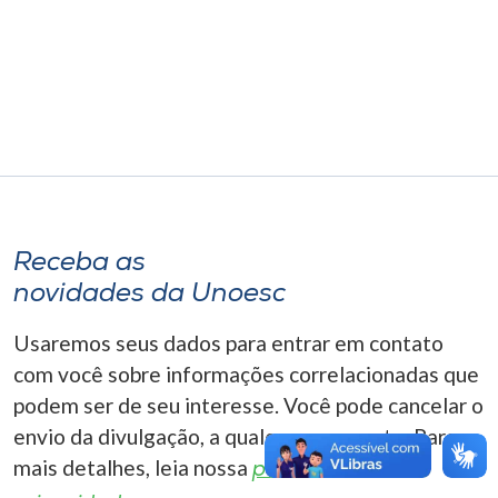
Museu
Unoesc
Store
Selecione
o idioma
Receba as
novidades da Unoesc
A+
Usaremos seus dados para entrar em contato
A-
com você sobre informações correlacionadas que
podem ser de seu interesse. Você pode cancelar o
envio da divulgação, a qualquer momento. Para
mais detalhes, leia nossa
política de