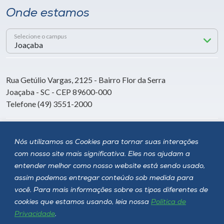
Onde estamos
Selecione o campus
Rua Getúlio Vargas, 2125 - Bairro Flor da Serra
Joaçaba - SC - CEP 89600-000
Telefone (49) 3551-2000
Siga a Unoesc
Nós utilizamos os Cookies para tornar suas interações
com nosso site mais significativa. Eles nos ajudam a
entender melhor como nosso website está sendo usado,
assim podemos entregar conteúdo sob medida para
você. Para mais informações sobre os tipos diferentes de
cookies que estamos usando, leia nossa
Política de
Privacidade
.