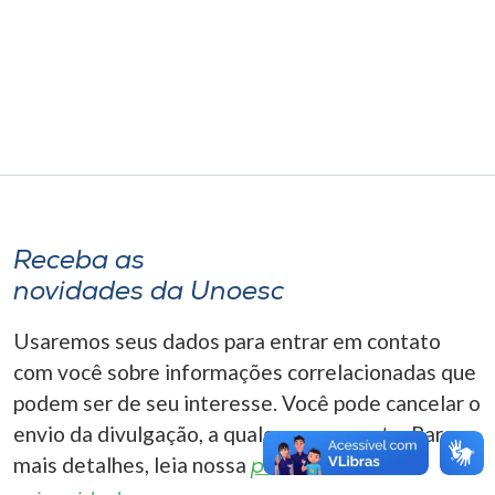
Museu
Unoesc
Store
Selecione
o idioma
Receba as
novidades da Unoesc
A+
Usaremos seus dados para entrar em contato
A-
com você sobre informações correlacionadas que
podem ser de seu interesse. Você pode cancelar o
envio da divulgação, a qualquer momento. Para
mais detalhes, leia nossa
política de