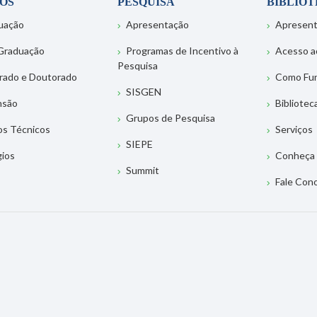
OS
PESQUISA
BIBLIO
uação
Apresentação
Apresen
Graduação
Programas de Incentivo à
Acesso a
Pesquisa
rado e Doutorado
Como Fu
SISGEN
nsão
Bibliotec
Grupos de Pesquisa
os Técnicos
Serviços
SIEPE
gios
Conheça 
Summit
Fale Con