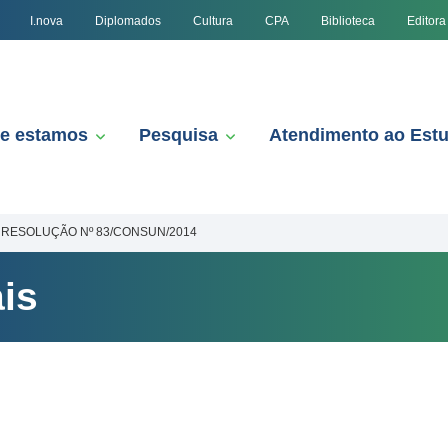
I.nova
Diplomados
Cultura
CPA
Biblioteca
Editora
e estamos
Pesquisa
Atendimento ao Est
RESOLUÇÃO Nº 83/CONSUN/2014
is