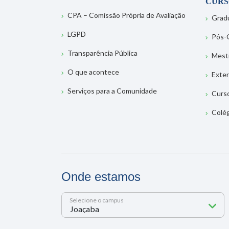
CURS
CPA – Comissão Própria de Avaliação
Grad
LGPD
Pós-
Transparência Pública
Mest
O que acontece
Exte
Serviços para a Comunidade
Curs
Colé
Onde estamos
Selecione o campus