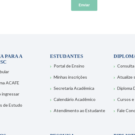
A PARA A
ESTUDANTES
DIPLOM
SC
Portal de Ensino
Consulta
bular
Minhas inscrições
Atualize
ema ACAFE
Secretaria Acadêmica
Diploma D
 ingressar
Calendário Acadêmico
Cursos e
s de Estudo
Atendimento ao Estudante
Fale Con