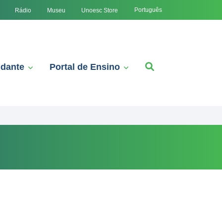
Português
Rádio
Museu
Unoesc Store
udante
Portal de Ensino