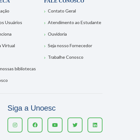
TECA
FALE CONOSCO
tação
Contato Geral
os Usuários
Atendimento ao Estudante
nciona
Ouvidoria
a Virtual
Seja nosso Fornecedor
Trabalhe Conosco
nossas bibliotecas
osco
Siga a Unoesc