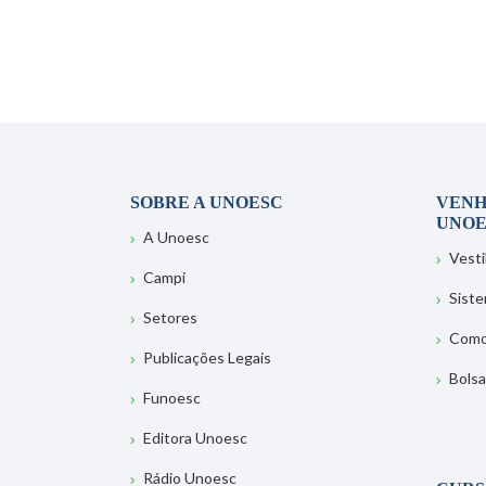
SOBRE A UNOESC
VENH
UNOE
A Unoesc
Vesti
Campi
Sist
Setores
Como
Publicações Legais
Bolsa
Funoesc
Editora Unoesc
Rádio Unoesc