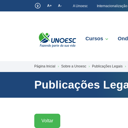
A+
A-
A Unoesc
Internacionalização
Cursos
Ond
Página Inicial
Sobre a Unoesc
Publicações Legais
Publicações Lega
Voltar