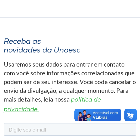
Museu
Unoesc
Store
Receba as
novidades da Unoesc
Selecione
Usaremos seus dados para entrar em contato
o idioma
com você sobre informações correlacionadas que
podem ser de seu interesse. Você pode cancelar o
envio da divulgação, a qualquer momento. Para
A+
mais detalhes, leia nossa
A-
política de
privacidade.