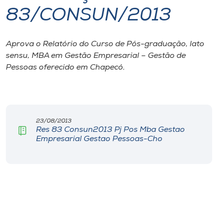
83/CONSUN/2013
I.nova
Aprova o Relatório do Curso de Pós-graduação, lato
Diplomados
sensu, MBA em Gestão Empresarial – Gestão de
Pessoas oferecido em Chapecó.
Cultura
CPA
23/08/2013
Res 83 Consun2013 Pj Pos Mba Gestao
Biblioteca
Empresarial Gestao Pessoas-Cho
Editora
Rádio