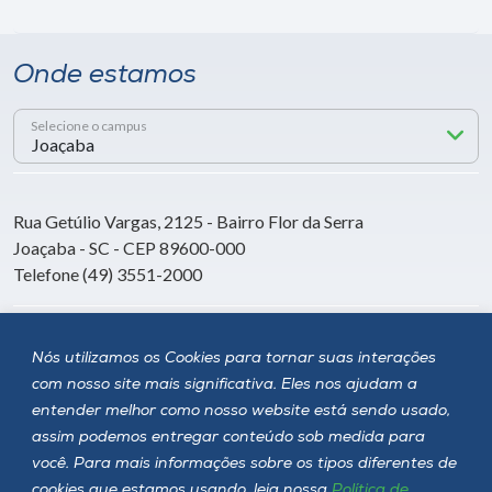
Onde estamos
Selecione o campus
Rua Getúlio Vargas, 2125 - Bairro Flor da Serra
Joaçaba - SC - CEP 89600-000
Telefone (49) 3551-2000
Siga a Unoesc
Nós utilizamos os Cookies para tornar suas interações
com nosso site mais significativa. Eles nos ajudam a
entender melhor como nosso website está sendo usado,
assim podemos entregar conteúdo sob medida para
você. Para mais informações sobre os tipos diferentes de
cookies que estamos usando, leia nossa
Política de