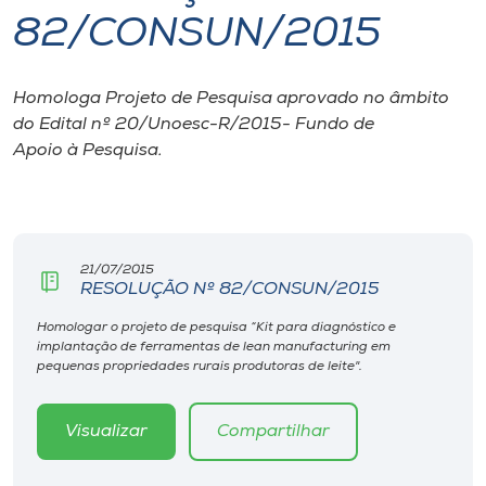
82/CONSUN/2015
I.nova
Homologa Projeto de Pesquisa aprovado no âmbito
Diplomados
do Edital nº 20/Unoesc-R/2015- Fundo de
Apoio à Pesquisa.
Cultura
CPA
21/07/2015
RESOLUÇÃO Nº 82/CONSUN/2015
Biblioteca
Homologar o projeto de pesquisa “Kit para diagnóstico e
implantação de ferramentas de lean manufacturing em
Editora
pequenas propriedades rurais produtoras de leite".
Rádio
Visualizar
Compartilhar