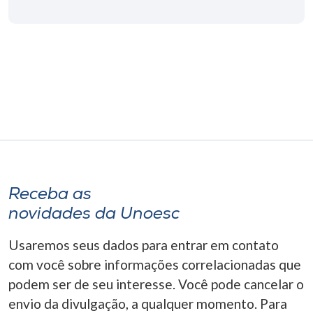
Museu
Unoesc
Store
Selecione
o idioma
Receba as
A+
novidades da Unoesc
A-
Usaremos seus dados para entrar em contato
com você sobre informações correlacionadas que
podem ser de seu interesse. Você pode cancelar o
envio da divulgação, a qualquer momento. Para