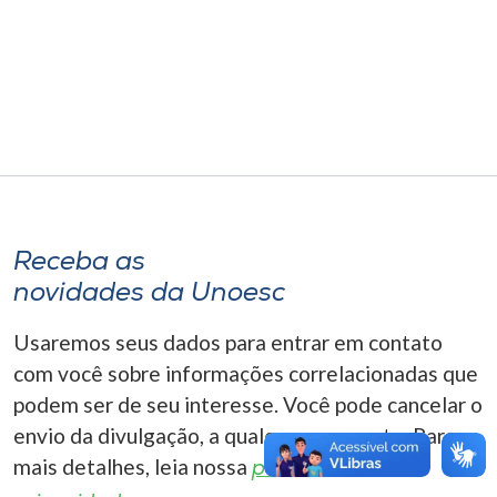
Museu
Unoesc
Store
Selecione
o idioma
Receba as
novidades da Unoesc
A+
Usaremos seus dados para entrar em contato
A-
com você sobre informações correlacionadas que
podem ser de seu interesse. Você pode cancelar o
envio da divulgação, a qualquer momento. Para
mais detalhes, leia nossa
política de