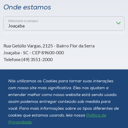
Onde estamos
Selecione o campus
Rua Getúlio Vargas, 2125 - Bairro Flor da Serra
Joaçaba - SC - CEP 89600-000
Telefone (49) 3551-2000
Siga a Unoesc
Nós utilizamos os Cookies para tornar suas interações
com nosso site mais significativa. Eles nos ajudam a
entender melhor como nosso website está sendo usado,
assim podemos entregar conteúdo sob medida para
você. Para mais informações sobre os tipos diferentes de
cookies que estamos usando, leia nossa
Política de
Privacidade
.