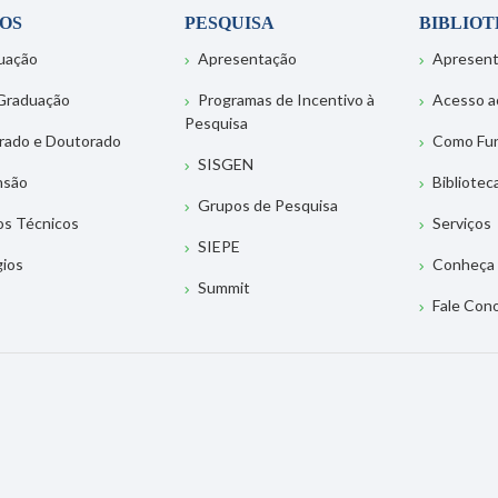
OS
PESQUISA
BIBLIO
uação
Apresentação
Apresen
Graduação
Programas de Incentivo à
Acesso a
Pesquisa
rado e Doutorado
Como Fu
SISGEN
nsão
Bibliotec
Grupos de Pesquisa
os Técnicos
Serviços
SIEPE
gios
Conheça 
Summit
Fale Con