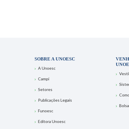
SOBRE A UNOESC
VENH
UNOE
A Unoesc
Vesti
Campi
Sist
Setores
Como
Publicações Legais
Bolsa
Funoesc
Editora Unoesc