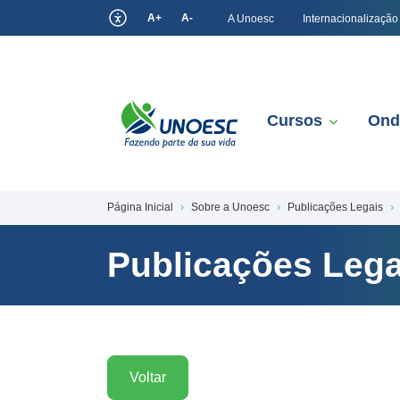
A+
A-
A Unoesc
Internacionalização
Cursos
Ond
Página Inicial
Sobre a Unoesc
Publicações Legais
Publicações Lega
Voltar