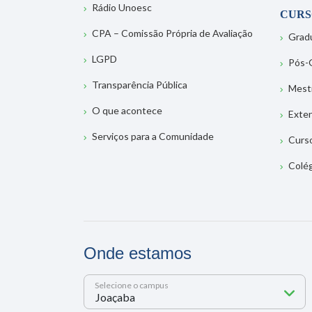
Rádio Unoesc
CURS
CPA – Comissão Própria de Avaliação
Grad
LGPD
Pós-
Transparência Pública
Mest
O que acontece
Exte
Serviços para a Comunidade
Curs
Colé
Onde estamos
Selecione o campus