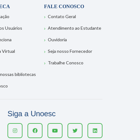
TECA
FALE CONOSCO
tação
Contato Geral
os Usuários
Atendimento ao Estudante
nciona
Ouvidoria
a Virtual
Seja nosso Fornecedor
Trabalhe Conosco
nossas bibliotecas
osco
Siga a Unoesc