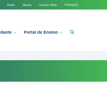
Português
Rádio
Museu
Unoesc Store
udante
Portal de Ensino