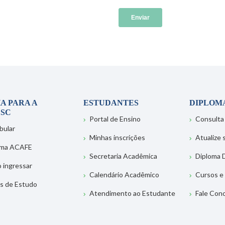
A PARA A
ESTUDANTES
DIPLOM
SC
Portal de Ensino
Consulta
bular
Minhas inscrições
Atualize
ema ACAFE
Secretaria Acadêmica
Diploma D
 ingressar
Calendário Acadêmico
Cursos e
s de Estudo
Atendimento ao Estudante
Fale Con