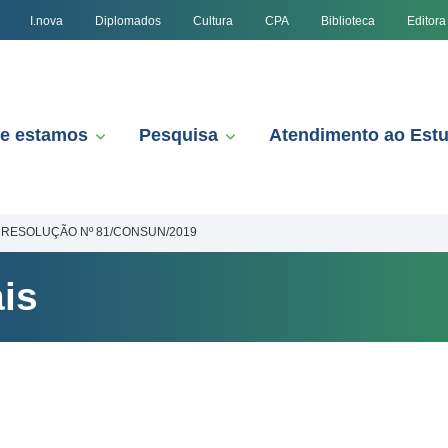
I.nova
Diplomados
Cultura
CPA
Biblioteca
Editora
e estamos
Pesquisa
Atendimento ao Est
RESOLUÇÃO Nº 81/CONSUN/2019
is