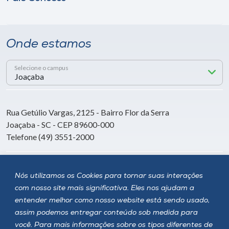
Onde estamos
Selecione o campus
Rua Getúlio Vargas, 2125 - Bairro Flor da Serra
Joaçaba - SC - CEP 89600-000
Telefone (49) 3551-2000
Siga a Unoesc
Nós utilizamos os Cookies para tornar suas interações
com nosso site mais significativa. Eles nos ajudam a
entender melhor como nosso website está sendo usado,
assim podemos entregar conteúdo sob medida para
você. Para mais informações sobre os tipos diferentes de