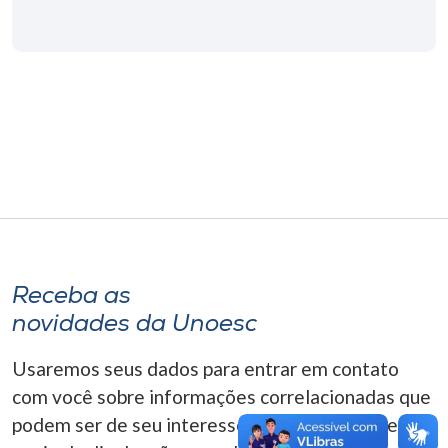
Museu
Unoesc
Store
Selecione
o idioma
Receba as
A+
A-
novidades da Unoesc
Usaremos seus dados para entrar em contato
com você sobre informações correlacionadas que
podem ser de seu interesse. Você pode cancelar o