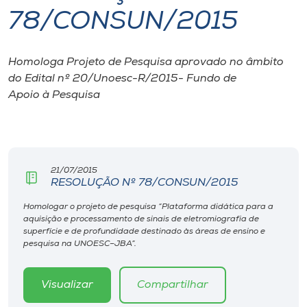
78/CONSUN/2015
I.nova
Homologa Projeto de Pesquisa aprovado no âmbito
Diplomados
do Edital nº 20/Unoesc-R/2015- Fundo de
Apoio à Pesquisa
Cultura
CPA
21/07/2015
RESOLUÇÃO Nº 78/CONSUN/2015
Biblioteca
Homologar o projeto de pesquisa “Plataforma didática para a
aquisição e processamento de sinais de eletromiografia de
Editora
superfície e de profundidade destinado às áreas de ensino e
pesquisa na UNOESC–JBA”.
Rádio
Visualizar
Compartilhar