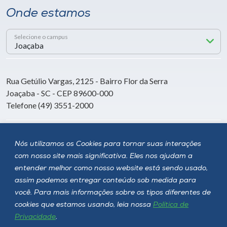
Onde estamos
Selecione o campus
Rua Getúlio Vargas, 2125 - Bairro Flor da Serra
Joaçaba - SC - CEP 89600-000
Telefone (49) 3551-2000
Siga a Unoesc
Nós utilizamos os Cookies para tornar suas interações
com nosso site mais significativa. Eles nos ajudam a
entender melhor como nosso website está sendo usado,
assim podemos entregar conteúdo sob medida para
você. Para mais informações sobre os tipos diferentes de
cookies que estamos usando, leia nossa
Política de
Privacidade
.