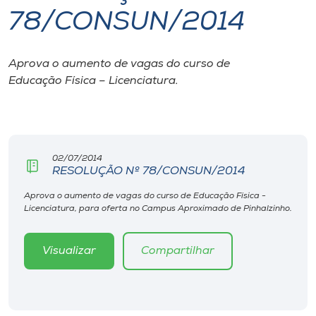
78/CONSUN/2014
I.nova
Aprova o aumento de vagas do curso de
Diplomados
Educação Física – Licenciatura.
Cultura
CPA
02/07/2014
RESOLUÇÃO Nº 78/CONSUN/2014
Biblioteca
Aprova o aumento de vagas do curso de Educação Física -
Licenciatura, para oferta no Campus Aproximado de Pinhalzinho.
Editora
Visualizar
Compartilhar
Rádio