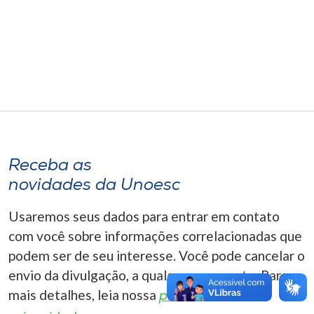
Museu
Unoesc
Store
Selecione
o idioma
Receba as
novidades da Unoesc
A+
Usaremos seus dados para entrar em contato
A-
com você sobre informações correlacionadas que
podem ser de seu interesse. Você pode cancelar o
envio da divulgação, a qualquer momento. Para
mais detalhes, leia nossa
política de