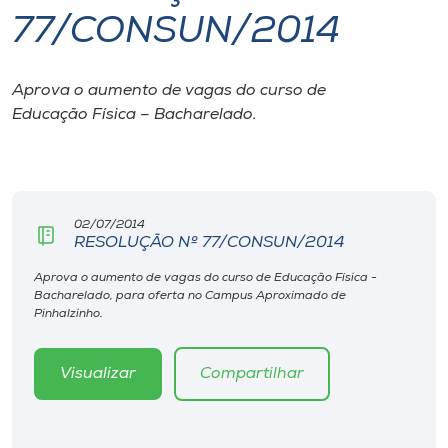
77/CONSUN/2014
I.nova
Aprova o aumento de vagas do curso de
Diplomados
Educação Física – Bacharelado.
Cultura
CPA
02/07/2014
RESOLUÇÃO Nº 77/CONSUN/2014
Biblioteca
Aprova o aumento de vagas do curso de Educação Física -
Bacharelado, para oferta no Campus Aproximado de
Pinhalzinho.
Editora
Visualizar
Compartilhar
Rádio