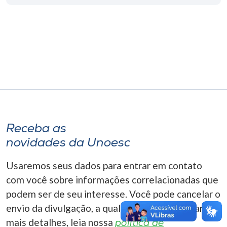
Museu
Unoesc
Store
Selecione
o idioma
Receba as
novidades da Unoesc
A+
A-
Usaremos seus dados para entrar em contato
com você sobre informações correlacionadas que
podem ser de seu interesse. Você pode cancelar o
envio da divulgação, a qualquer momento. Para
mais detalhes, leia nossa
política de