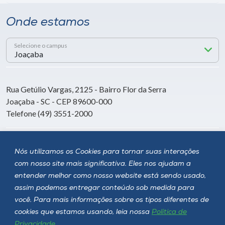
Onde estamos
Selecione o campus
Rua Getúlio Vargas, 2125 - Bairro Flor da Serra
Joaçaba - SC - CEP 89600-000
Telefone (49) 3551-2000
Siga a Unoesc
Nós utilizamos os Cookies para tornar suas interações
com nosso site mais significativa. Eles nos ajudam a
entender melhor como nosso website está sendo usado,
assim podemos entregar conteúdo sob medida para
você. Para mais informações sobre os tipos diferentes de
cookies que estamos usando, leia nossa
Política de
Privacidade
.