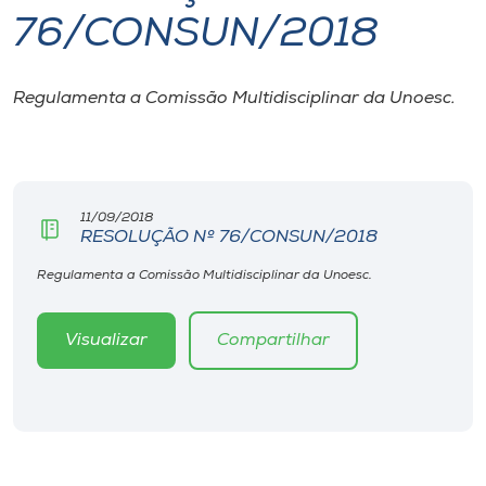
76/CONSUN/2018
I.nova
Regulamenta a Comissão Multidisciplinar da Unoesc.
Diplomados
Cultura
11/09/2018
RESOLUÇÃO Nº 76/CONSUN/2018
CPA
Regulamenta a Comissão Multidisciplinar da Unoesc.
Biblioteca
Visualizar
Compartilhar
Editora
Rádio