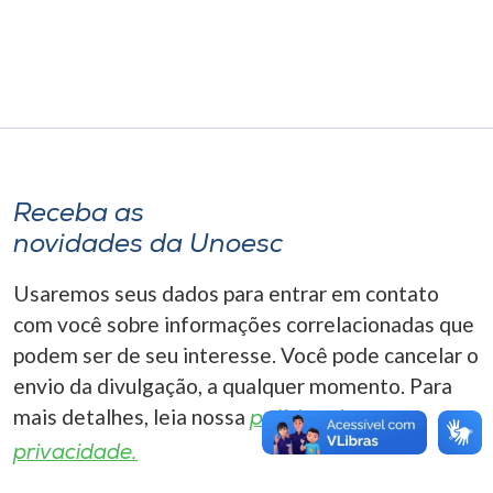
Museu
Unoesc
Store
Receba as
Selecione
o idioma
novidades da Unoesc
Usaremos seus dados para entrar em contato
com você sobre informações correlacionadas que
A+
podem ser de seu interesse. Você pode cancelar o
A-
envio da divulgação, a qualquer momento. Para
mais detalhes, leia nossa
política de
privacidade.