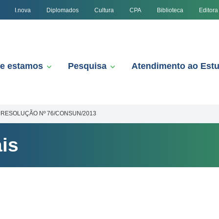
I.nova
Diplomados
Cultura
CPA
Biblioteca
Editora
e estamos
Pesquisa
Atendimento ao Est
RESOLUÇÃO Nº 76/CONSUN/2013
is