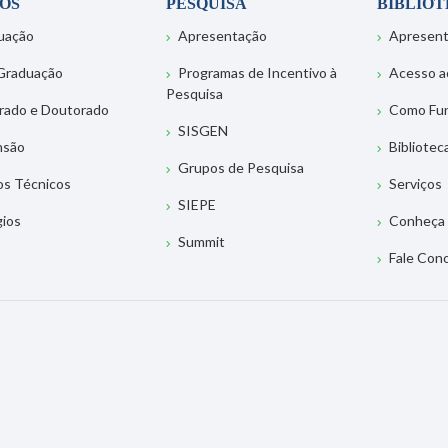
OS
PESQUISA
BIBLIO
uação
Apresentação
Apresen
Graduação
Programas de Incentivo à
Acesso a
Pesquisa
rado e Doutorado
Como Fu
SISGEN
nsão
Bibliotec
Grupos de Pesquisa
os Técnicos
Serviços
SIEPE
gios
Conheça 
Summit
Fale Con