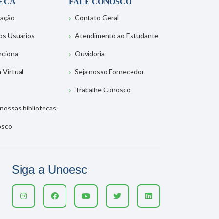
TECA
FALE CONOSCO
tação
Contato Geral
os Usuários
Atendimento ao Estudante
nciona
Ouvidoria
a Virtual
Seja nosso Fornecedor
Trabalhe Conosco
nossas bibliotecas
osco
Siga a Unoesc