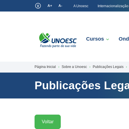
A+
A-
A Unoesc
Internacionalização
Cursos
Ond
Página Inicial
Sobre a Unoesc
Publicações Legais
Publicações Lega
Voltar