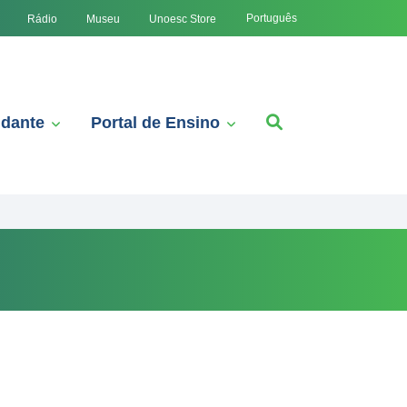
Português
Rádio
Museu
Unoesc Store
udante
Portal de Ensino