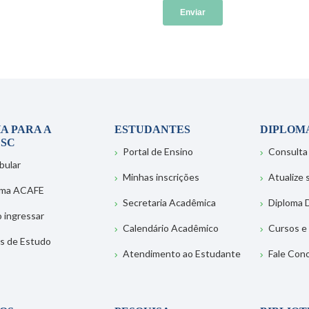
A PARA A
ESTUDANTES
DIPLOM
SC
Portal de Ensino
Consulta
bular
Minhas inscrições
Atualize
ema ACAFE
Secretaria Acadêmica
Diploma D
 ingressar
Calendário Acadêmico
Cursos e
s de Estudo
Atendimento ao Estudante
Fale Con