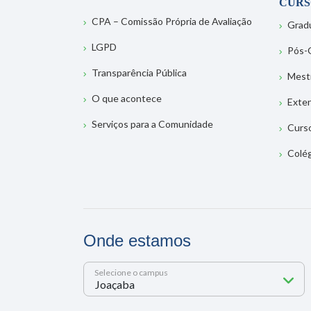
CURS
CPA – Comissão Própria de Avaliação
Grad
LGPD
Pós-
Transparência Pública
Mest
O que acontece
Exte
Serviços para a Comunidade
Curs
Colé
Onde estamos
Selecione o campus