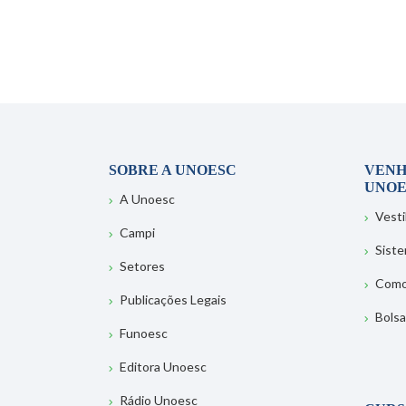
SOBRE A UNOESC
VENH
UNOE
A Unoesc
Vesti
Campi
Sist
Setores
Como
Publicações Legais
Bolsa
Funoesc
Editora Unoesc
Rádio Unoesc