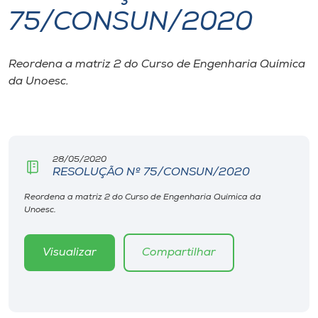
75/CONSUN/2020
I.nova
Reordena a matriz 2 do Curso de Engenharia Química
Diplomados
da Unoesc.
Cultura
CPA
28/05/2020
RESOLUÇÃO Nº 75/CONSUN/2020
Biblioteca
Reordena a matriz 2 do Curso de Engenharia Química da
Unoesc.
Editora
Visualizar
Compartilhar
Rádio