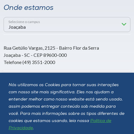
Onde estamos
Selecione o campus
Rua Getúlio Vargas, 2125 - Bairro Flor da Serra
Joaçaba - SC - CEP 89600-000
Telefone (49) 3551-2000
Siga a Unoesc
Nós utilizamos os Cookies para tornar suas interações
com nosso site mais significativa. Eles nos ajudam a
entender melhor como nosso website está sendo usado,
assim podemos entregar conteúdo sob medida para
você. Para mais informações sobre os tipos diferentes de
cookies que estamos usando, leia nossa
Política de
Privacidade
.