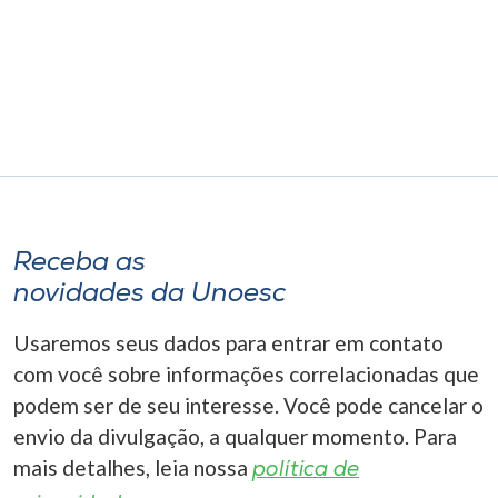
Museu
Unoesc
Store
Selecione
o idioma
Receba as
novidades da Unoesc
A+
Usaremos seus dados para entrar em contato
A-
com você sobre informações correlacionadas que
podem ser de seu interesse. Você pode cancelar o
envio da divulgação, a qualquer momento. Para
mais detalhes, leia nossa
política de