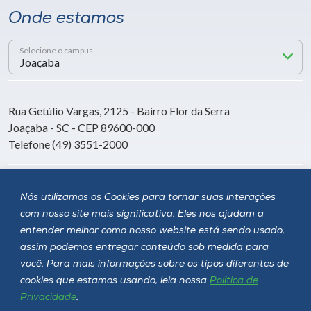
Onde estamos
Selecione o campus
Rua Getúlio Vargas, 2125 - Bairro Flor da Serra
Joaçaba - SC - CEP 89600-000
Telefone (49) 3551-2000
Siga a Unoesc
Nós utilizamos os Cookies para tornar suas interações
com nosso site mais significativa. Eles nos ajudam a
entender melhor como nosso website está sendo usado,
assim podemos entregar conteúdo sob medida para
você. Para mais informações sobre os tipos diferentes de
cookies que estamos usando, leia nossa
Política de
Privacidade
.