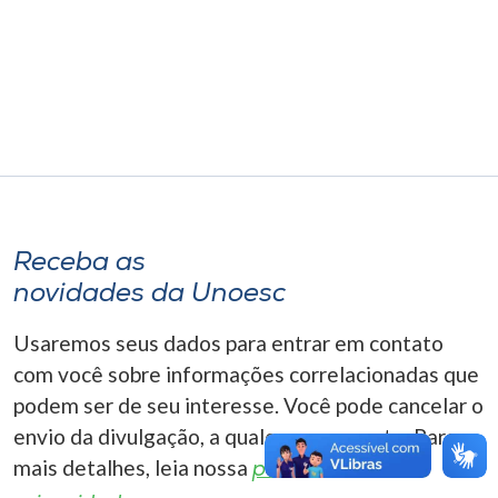
Museu
Unoesc
Store
Selecione
o idioma
Receba as
novidades da Unoesc
A+
Usaremos seus dados para entrar em contato
A-
com você sobre informações correlacionadas que
podem ser de seu interesse. Você pode cancelar o
envio da divulgação, a qualquer momento. Para
mais detalhes, leia nossa
política de