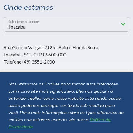
Onde estamos
Selecione o campus
Rua Getúlio Vargas, 2125 - Bairro Flor da Serra
Joaçaba - SC - CEP 89600-000
Telefone (49) 3551-2000
Siga a Unoesc
Nós utilizamos os Cookies para tornar suas interações
com nosso site mais significativa. Eles nos ajudam a
entender melhor como nosso website está sendo usado,
assim podemos entregar conteúdo sob medida para
você. Para mais informações sobre os tipos diferentes de
cookies que estamos usando, leia nossa
Política de
Privacidade
.