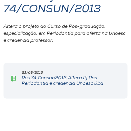
74/CONSUN/2013
I.nova
Altera o projeto do Curso de Pós-graduação,
Diplomados
especialização, em Periodontia para oferta na Unoesc
e credencia professor.
Cultura
CPA
23/08/2013
Res 74 Consun2013 Altera Pj Pos
Biblioteca
Periodontia e credencia Unoesc Jba
Editora
Rádio