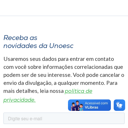
Museu
Unoesc
Store
Receba as
novidades da Unoesc
Selecione
Usaremos seus dados para entrar em contato
o idioma
com você sobre informações correlacionadas que
podem ser de seu interesse. Você pode cancelar o
envio da divulgação, a qualquer momento. Para
A+
mais detalhes, leia nossa
A-
política de
privacidade.