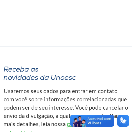
Museu
Unoesc
Store
Selecione
o idioma
Receba as
novidades da Unoesc
A+
Usaremos seus dados para entrar em contato
A-
com você sobre informações correlacionadas que
podem ser de seu interesse. Você pode cancelar o
envio da divulgação, a qualquer momento. Para
mais detalhes, leia nossa
política de