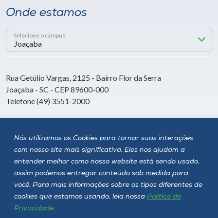
Onde estamos
Selecione o campus
Rua Getúlio Vargas, 2125 - Bairro Flor da Serra
Joaçaba - SC - CEP 89600-000
Telefone (49) 3551-2000
Siga a Unoesc
Nós utilizamos os Cookies para tornar suas interações
com nosso site mais significativa. Eles nos ajudam a
entender melhor como nosso website está sendo usado,
assim podemos entregar conteúdo sob medida para
você. Para mais informações sobre os tipos diferentes de
cookies que estamos usando, leia nossa
Política de
Privacidade
.