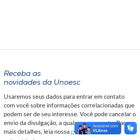
Museu
Unoesc
Store
Selecione
o idioma
Receba as
novidades da Unoesc
A+
Usaremos seus dados para entrar em contato
A-
com você sobre informações correlacionadas que
podem ser de seu interesse. Você pode cancelar o
envio da divulgação, a qualquer momento. Para
mais detalhes, leia nossa
política de