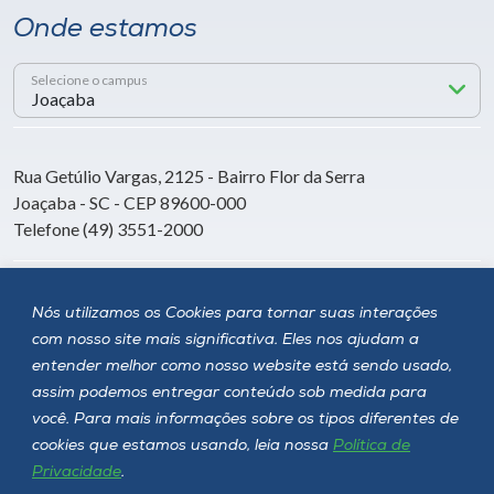
Onde estamos
Selecione o campus
Rua Getúlio Vargas, 2125 - Bairro Flor da Serra
Joaçaba - SC - CEP 89600-000
Telefone (49) 3551-2000
Siga a Unoesc
Nós utilizamos os Cookies para tornar suas interações
com nosso site mais significativa. Eles nos ajudam a
entender melhor como nosso website está sendo usado,
assim podemos entregar conteúdo sob medida para
você. Para mais informações sobre os tipos diferentes de
cookies que estamos usando, leia nossa
Política de
Privacidade
.