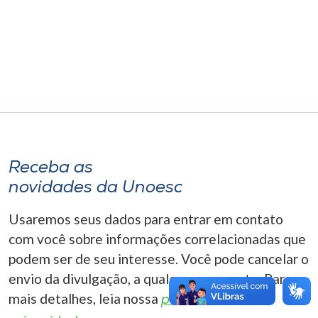
Museu
Unoesc
Store
Selecione
o idioma
Receba as
novidades da Unoesc
A+
Usaremos seus dados para entrar em contato
A-
com você sobre informações correlacionadas que
podem ser de seu interesse. Você pode cancelar o
envio da divulgação, a qualquer momento. Para
mais detalhes, leia nossa
política de