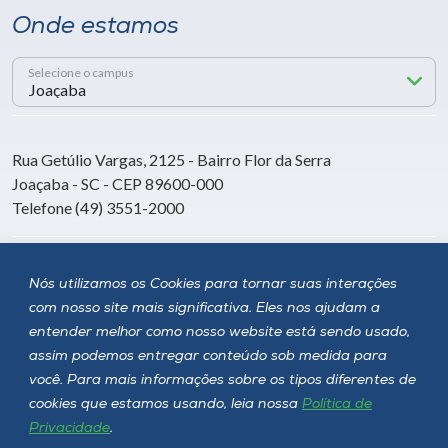
Onde estamos
Selecione o campus
Rua Getúlio Vargas, 2125 - Bairro Flor da Serra
Joaçaba - SC - CEP 89600-000
Telefone (49) 3551-2000
Siga a Unoesc
Nós utilizamos os Cookies para tornar suas interações
com nosso site mais significativa. Eles nos ajudam a
entender melhor como nosso website está sendo usado,
assim podemos entregar conteúdo sob medida para
você. Para mais informações sobre os tipos diferentes de
cookies que estamos usando, leia nossa
Política de
Privacidade
.