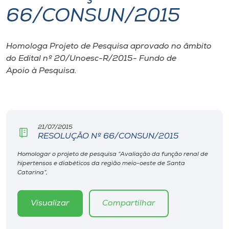
66/CONSUN/2015
I.nova
Homologa Projeto de Pesquisa aprovado no âmbito
Diplomados
do Edital nº 20/Unoesc-R/2015- Fundo de
Apoio à Pesquisa.
Cultura
CPA
21/07/2015
RESOLUÇÃO Nº 66/CONSUN/2015
Biblioteca
Homologar o projeto de pesquisa “Avaliação da função renal de
hipertensos e diabéticos da região meio-oeste de Santa
Editora
Catarina”,
Rádio
Visualizar
Compartilhar