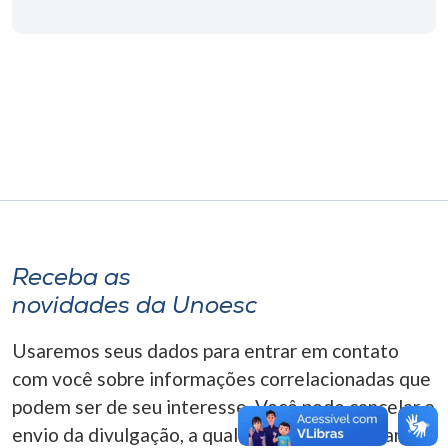
Museu
Unoesc
Store
Selecione
o idioma
Receba as
A+
novidades da Unoesc
A-
Usaremos seus dados para entrar em contato
com você sobre informações correlacionadas que
podem ser de seu interesse. Você pode cancelar o
envio da divulgação, a qualquer momento. Para