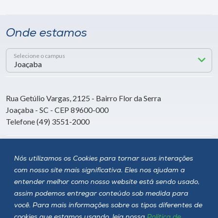
Onde estamos
Selecione o campus
Rua Getúlio Vargas, 2125 - Bairro Flor da Serra
Joaçaba - SC - CEP 89600-000
Telefone (49) 3551-2000
Siga a Unoesc
Nós utilizamos os Cookies para tornar suas interações
com nosso site mais significativa. Eles nos ajudam a
entender melhor como nosso website está sendo usado,
assim podemos entregar conteúdo sob medida para
você. Para mais informações sobre os tipos diferentes de
cookies que estamos usando, leia nossa
Política de