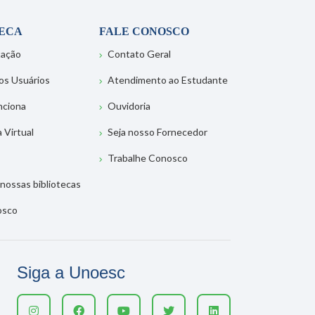
TECA
FALE CONOSCO
tação
Contato Geral
os Usuários
Atendimento ao Estudante
nciona
Ouvidoria
a Virtual
Seja nosso Fornecedor
Trabalhe Conosco
nossas bibliotecas
osco
Siga a Unoesc