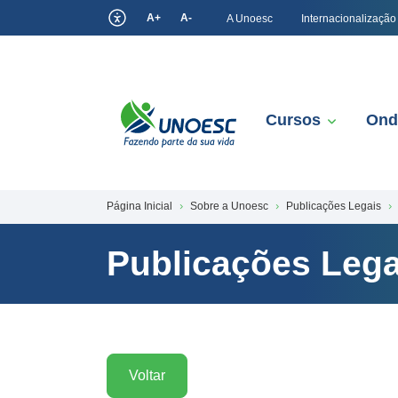
A+
A-
A Unoesc
Internacionalização
Cursos
Ond
Página Inicial
Sobre a Unoesc
Publicações Legais
Publicações Lega
Voltar