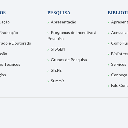
OS
PESQUISA
BIBLIO
uação
Apresentação
Apresen
Graduação
Programas de Incentivo à
Acesso a
Pesquisa
rado e Doutorado
Como Fu
SISGEN
nsão
Bibliotec
Grupos de Pesquisa
os Técnicos
Serviços
SIEPE
gios
Conheça 
Summit
Fale Con