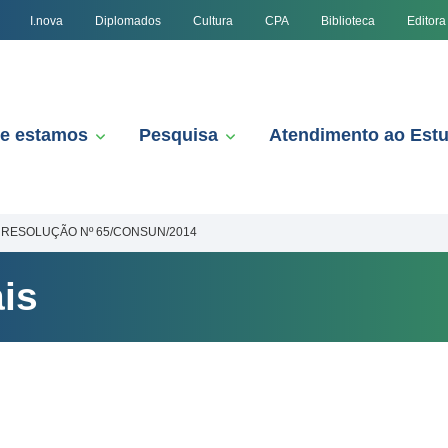
I.nova
Diplomados
Cultura
CPA
Biblioteca
Editora
e estamos
Pesquisa
Atendimento ao Est
RESOLUÇÃO Nº 65/CONSUN/2014
is