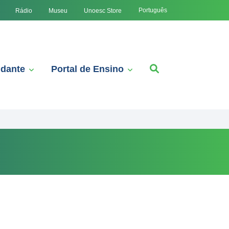
Português
Rádio
Museu
Unoesc Store
udante
Portal de Ensino