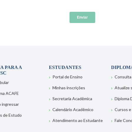
A PARA A
ESTUDANTES
DIPLOM
SC
Portal de Ensino
Consulta
bular
Minhas inscrições
Atualize
ema ACAFE
Secretaria Acadêmica
Diploma D
 ingressar
Calendário Acadêmico
Cursos e
s de Estudo
Atendimento ao Estudante
Fale Con