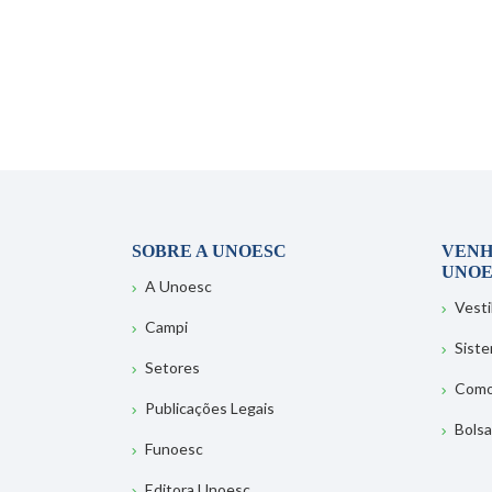
SOBRE A UNOESC
VENH
UNOE
A Unoesc
Vesti
Campi
Sist
Setores
Como
Publicações Legais
Bolsa
Funoesc
Editora Unoesc