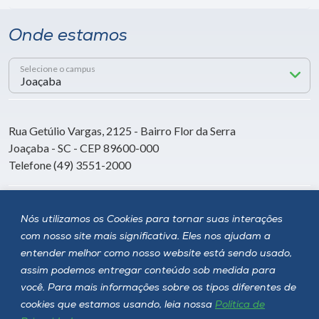
Onde estamos
Selecione o campus
Rua Getúlio Vargas, 2125 - Bairro Flor da Serra
Joaçaba - SC - CEP 89600-000
Telefone (49) 3551-2000
Siga a Unoesc
Nós utilizamos os Cookies para tornar suas interações
com nosso site mais significativa. Eles nos ajudam a
entender melhor como nosso website está sendo usado,
assim podemos entregar conteúdo sob medida para
você. Para mais informações sobre os tipos diferentes de
cookies que estamos usando, leia nossa
Política de