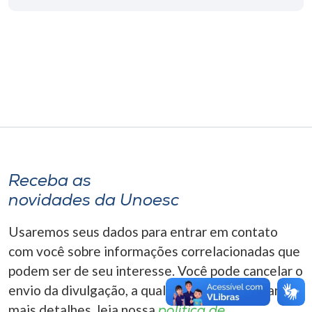
Museu
Unoesc
Store
Selecione
o idioma
Receba as
novidades da Unoesc
A+
A-
Usaremos seus dados para entrar em contato
com você sobre informações correlacionadas que
podem ser de seu interesse. Você pode cancelar o
envio da divulgação, a qualquer momento. Para
mais detalhes, leia nossa
política de