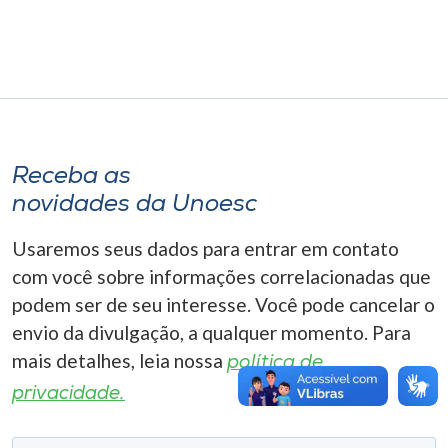
Museu
Unoesc
Store
Receba as
Selecione
novidades da Unoesc
o idioma
Usaremos seus dados para entrar em contato
com você sobre informações correlacionadas que
A+
podem ser de seu interesse. Você pode cancelar o
A-
envio da divulgação, a qualquer momento. Para
mais detalhes, leia nossa
política de
privacidade.