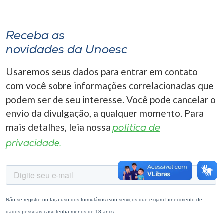
Museu
Unoesc
Receba as
Store
novidades da Unoesc
Usaremos seus dados para entrar em contato
com você sobre informações correlacionadas que
Selecione
podem ser de seu interesse. Você pode cancelar o
o idioma
envio da divulgação, a qualquer momento. Para
mais detalhes, leia nossa
política de
privacidade.
A+
A-