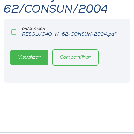
62/CONSUN/2004
I.nova
08/09/2006
Diplomados
RESOLUCAO_N_62-CONSUN-2004.pdf
Cultura
Visualizar
Compartilhar
CPA
Biblioteca
Editora
Rádio