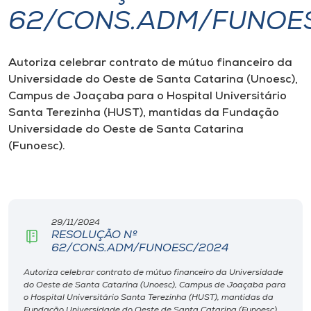
62/CONS.ADM/FUNOE
I.nova
Autoriza celebrar contrato de mútuo financeiro da
Diplomados
Universidade do Oeste de Santa Catarina (Unoesc),
Campus de Joaçaba para o Hospital Universitário
Cultura
Santa Terezinha (HUST), mantidas da Fundação
Universidade do Oeste de Santa Catarina
(Funoesc).
CPA
Biblioteca
29/11/2024
Editora
RESOLUÇÃO Nº
62/CONS.ADM/FUNOESC/2024
Autoriza celebrar contrato de mútuo financeiro da Universidade
Rádio
do Oeste de Santa Catarina (Unoesc), Campus de Joaçaba para
o Hospital Universitário Santa Terezinha (HUST), mantidas da
Fundação Universidade do Oeste de Santa Catarina (Funoesc).