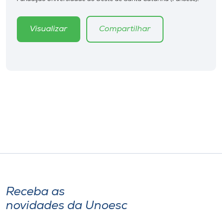
Museu
Visualizar
Compartilhar
Unoesc
Store
Selecione
o idioma
A+
A-
Receba as
novidades da Unoesc