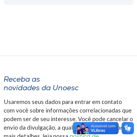
Museu
Unoesc
Store
Selecione
o idioma
Receba as
novidades da Unoesc
A+
A-
Usaremos seus dados para entrar em contato
com você sobre informações correlacionadas que
podem ser de seu interesse. Você pode cancelar o
envio da divulgação, a qualquer momento. Para
mais detalhes, leia nossa
política de