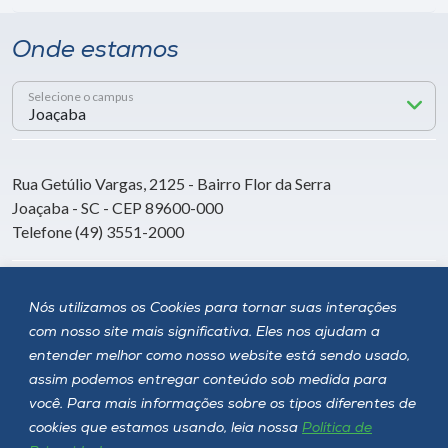
Onde estamos
Selecione o campus
Rua Getúlio Vargas, 2125 - Bairro Flor da Serra
Joaçaba - SC - CEP 89600-000
Telefone (49) 3551-2000
Siga a Unoesc
Nós utilizamos os Cookies para tornar suas interações
com nosso site mais significativa. Eles nos ajudam a
entender melhor como nosso website está sendo usado,
assim podemos entregar conteúdo sob medida para
você. Para mais informações sobre os tipos diferentes de
cookies que estamos usando, leia nossa
Política de