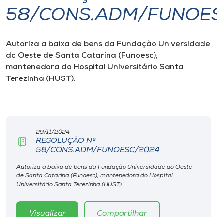
58/CONS.ADM/FUNOE
I.nova
Autoriza a baixa de bens da Fundação Universidade
Diplomados
do Oeste de Santa Catarina (Funoesc),
mantenedora do Hospital Universitário Santa
Cultura
Terezinha (HUST).
CPA
29/11/2024
Biblioteca
RESOLUÇÃO Nº
58/CONS.ADM/FUNOESC/2024
Editora
Autoriza a baixa de bens da Fundação Universidade do Oeste
de Santa Catarina (Funoesc), mantenedora do Hospital
Universitário Santa Terezinha (HUST).
Rádio
Visualizar
Compartilhar