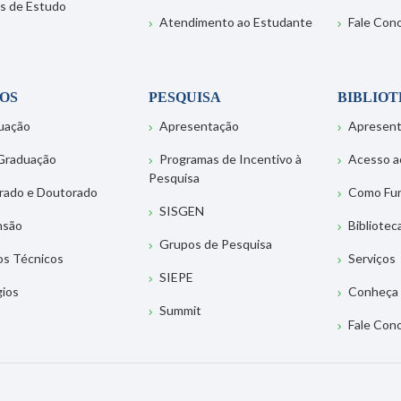
s de Estudo
Atendimento ao Estudante
Fale Con
OS
PESQUISA
BIBLIO
uação
Apresentação
Apresen
Graduação
Programas de Incentivo à
Acesso a
Pesquisa
rado e Doutorado
Como Fu
SISGEN
nsão
Bibliotec
Grupos de Pesquisa
os Técnicos
Serviços
SIEPE
gios
Conheça 
Summit
Fale Con