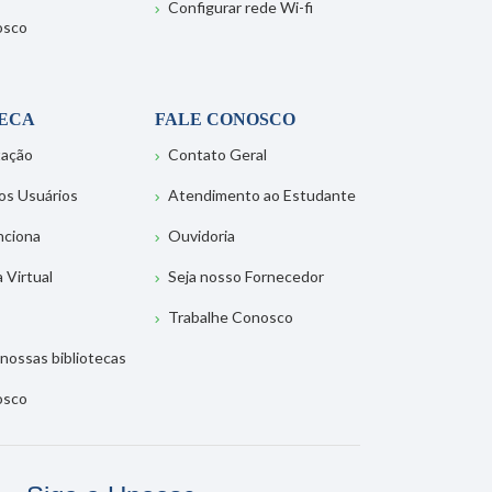
Configurar rede Wi-fi
osco
TECA
FALE CONOSCO
tação
Contato Geral
os Usuários
Atendimento ao Estudante
nciona
Ouvidoria
a Virtual
Seja nosso Fornecedor
Trabalhe Conosco
nossas bibliotecas
osco