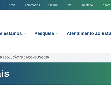
I.nova
Diplomados
Cultura
CPA
Biblioteca
Editora
e estamos
Pesquisa
Atendimento ao Est
RESOLUÇÃO Nº 57/CONSUN/2020
is