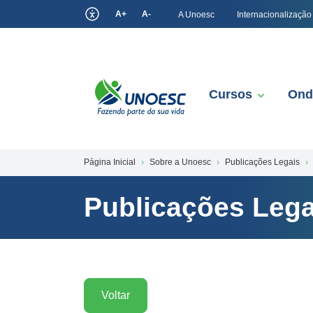
A+
A-
A Unoesc
Internacionalização
Cursos
Ond
Página Inicial
Sobre a Unoesc
Publicações Legais
Publicações Lega
Voltar