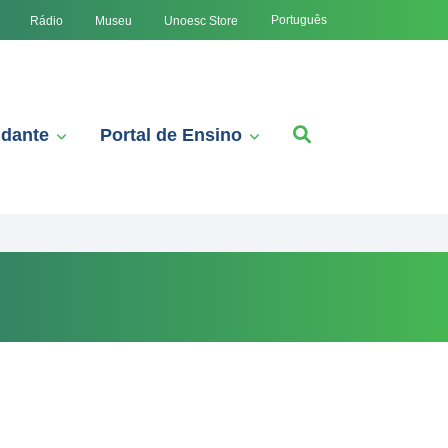
Português
Rádio
Museu
Unoesc Store
udante
Portal de Ensino