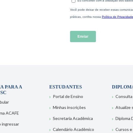
A PARA A
ESTUDANTES
DIPLOM
SC
Portal de Ensino
Consulta
bular
Minhas inscrições
Atualize
ema ACAFE
Secretaria Acadêmica
Diploma D
 ingressar
Calendário Acadêmico
Cursos e