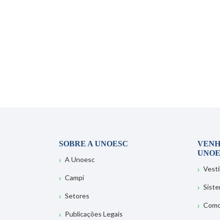
SOBRE A UNOESC
VENH
UNOE
A Unoesc
Vesti
Campi
Sist
Setores
Como
Publicações Legais