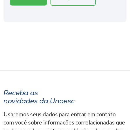
Museu
Unoesc
Store
Selecione
o idioma
A+
Receba as
A-
novidades da Unoesc
Usaremos seus dados para entrar em contato
com você sobre informações correlacionadas que