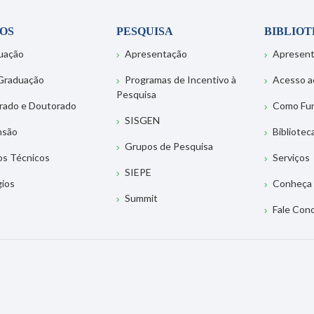
OS
PESQUISA
BIBLIO
uação
Apresentação
Apresen
Graduação
Programas de Incentivo à
Acesso a
Pesquisa
rado e Doutorado
Como Fu
SISGEN
nsão
Bibliotec
Grupos de Pesquisa
os Técnicos
Serviços
SIEPE
gios
Conheça 
Summit
Fale Con