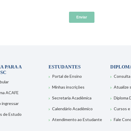
A PARA A
ESTUDANTES
DIPLOM
SC
Portal de Ensino
Consulta
bular
Minhas inscrições
Atualize
ema ACAFE
Secretaria Acadêmica
Diploma D
 ingressar
Calendário Acadêmico
Cursos e
s de Estudo
Atendimento ao Estudante
Fale Con