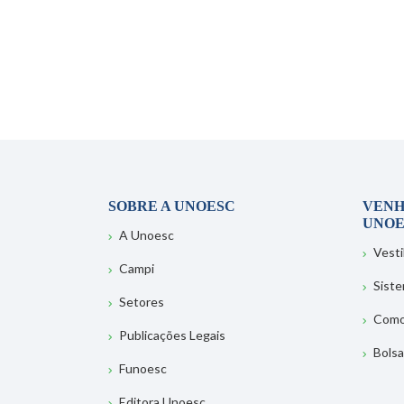
SOBRE A UNOESC
VENH
UNOE
A Unoesc
Vesti
Campi
Sist
Setores
Como
Publicações Legais
Bolsa
Funoesc
Editora Unoesc