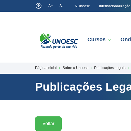
A+
A-
A Unoesc
Internacionalização
Cursos
Ond
Página Inicial
Sobre a Unoesc
Publicações Legais
Publicações Lega
Voltar