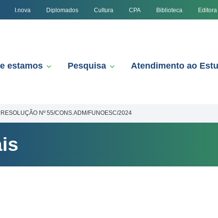
I.nova
Diplomados
Cultura
CPA
Biblioteca
Editora
e estamos
Pesquisa
Atendimento ao Est
RESOLUÇÃO Nº 55/CONS.ADM/FUNOESC/2024
is