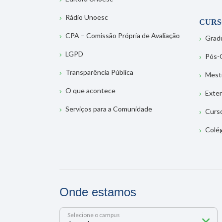
Rádio Unoesc
CURS
CPA – Comissão Própria de Avaliação
Grad
LGPD
Pós-
Transparência Pública
Mest
O que acontece
Exte
Serviços para a Comunidade
Curs
Colé
Onde estamos
Selecione o campus