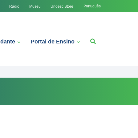
Português
Rádio
Museu
Unoesc Store
udante
Portal de Ensino