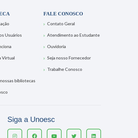
TECA
FALE CONOSCO
tação
Contato Geral
os Usuários
Atendimento ao Estudante
nciona
Ouvidoria
a Virtual
Seja nosso Fornecedor
Trabalhe Conosco
nossas bibliotecas
osco
Siga a Unoesc