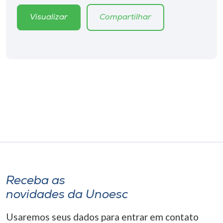
Museu
Visualizar
Compartilhar
Unoesc
Store
Selecione
o idioma
A+
A-
Receba as
novidades da Unoesc
Usaremos seus dados para entrar em contato