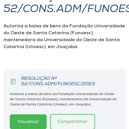
52/CONS.ADM/FUNOE
I.nova
Autoriza a baixa de bens da Fundação Universidade
Diplomados
do Oeste de Santa Catarina (Funoesc),
mantenedora da Universidade do Oeste de Santa
Cultura
Catarina (Unoesc), em Joaçaba.
CPA
RESOLUÇÃO Nº
Biblioteca
52/CONS.ADM/FUNOESC/2023
Autoriza a baixa de bens da Fundação Universidade do Oeste
Editora
de Santa Catarina (Funoesc), mantenedora da Universidade do
Oeste de Santa Catarina (Unoesc), em Joaçaba.
Rádio
Visualizar
Compartilhar