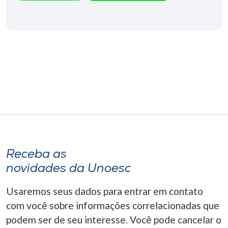
Museu
Unoesc
Store
Selecione
o idioma
A+
Receba as
A-
novidades da Unoesc
Usaremos seus dados para entrar em contato
com você sobre informações correlacionadas que
podem ser de seu interesse. Você pode cancelar o