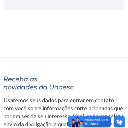
Museu
Unoesc
Store
Selecione
o idioma
Receba as
A+
novidades da Unoesc
A-
Usaremos seus dados para entrar em contato
com você sobre informações correlacionadas que
podem ser de seu interesse. Você pode cancelar o
envio da divulgação, a qualquer momento. Para