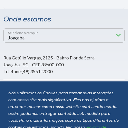
Onde estamos
Selecione o campus
Rua Getúlio Vargas, 2125 - Bairro Flor da Serra
Joaçaba - SC - CEP 89600-000
Telefone (49) 3551-2000
Siga a Unoesc
Nós utilizamos os Cookies para tornar suas interações
com nosso site mais significativa. Eles nos ajudam a
entender melhor como nosso website está sendo usado,
assim podemos entregar conteúdo sob medida para
você. Para mais informações sobre os tipos diferentes de
cookies que estamos usando, leia nossa
Política de