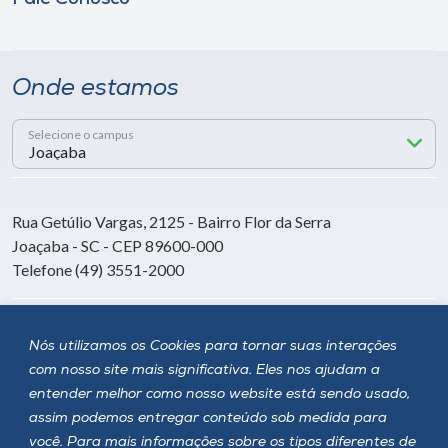
Onde estamos
Selecione o campus
Rua Getúlio Vargas, 2125 - Bairro Flor da Serra
Joaçaba - SC - CEP 89600-000
Telefone (49) 3551-2000
Siga a Unoesc
Nós utilizamos os Cookies para tornar suas interações
com nosso site mais significativa. Eles nos ajudam a
entender melhor como nosso website está sendo usado,
assim podemos entregar conteúdo sob medida para
você. Para mais informações sobre os tipos diferentes de