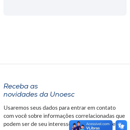
Museu
Unoesc
Store
Selecione
o idioma
Receba as
A+
A-
novidades da Unoesc
Usaremos seus dados para entrar em contato
com você sobre informações correlacionadas que
podem ser de seu interesse. Você pode cancelar o