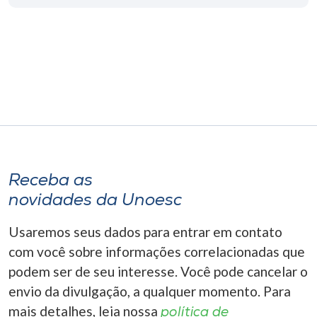
Museu
Unoesc
Store
Selecione
o idioma
Receba as
novidades da Unoesc
A+
A-
Usaremos seus dados para entrar em contato
com você sobre informações correlacionadas que
podem ser de seu interesse. Você pode cancelar o
envio da divulgação, a qualquer momento. Para
mais detalhes, leia nossa
política de