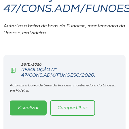
47/CONS.ADM/FUNOES
I.nova
Autoriza a baixa de bens da Funoesc, mantenedora da
Diplomados
Unoesc, em Videira.
Cultura
CPA
26/11/2020
RESOLUÇÃO Nº
47/CONS.ADM/FUNOESC/2020.
Biblioteca
Autoriza a baixa de bens da Funoesc, mantenedora da Unoesc,
em Videira.
Editora
Visualizar
Compartilhar
Rádio