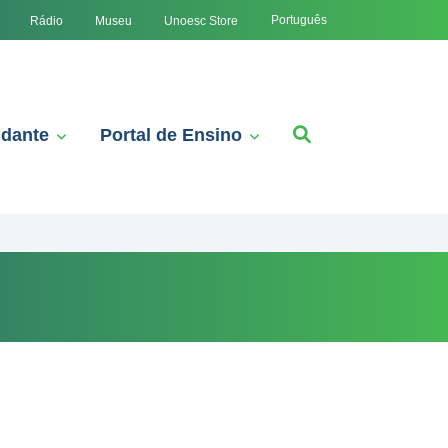
Português
Rádio
Museu
Unoesc Store
udante
Portal de Ensino