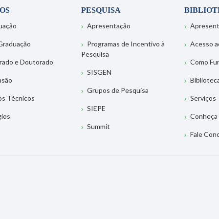
OS
PESQUISA
BIBLIO
uação
Apresentação
Apresen
Graduação
Programas de Incentivo à
Acesso a
Pesquisa
rado e Doutorado
Como Fu
SISGEN
nsão
Bibliotec
Grupos de Pesquisa
os Técnicos
Serviços
SIEPE
gios
Conheça 
Summit
Fale Con