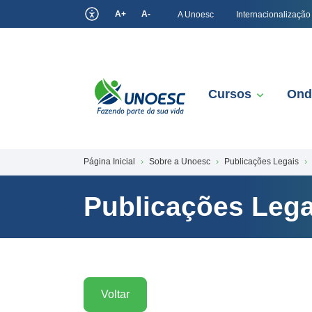
A+
A-
A Unoesc
Internacionalização
Cursos
Ond
Página Inicial
Sobre a Unoesc
Publicações Legais
Publicações Lega
Voltar