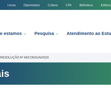
I.nova
Diplomados
Cultura
CPA
Biblioteca
Editora
e estamos
Pesquisa
Atendimento ao Est
RESOLUÇÃO Nº 46/CONSUN/2020
is