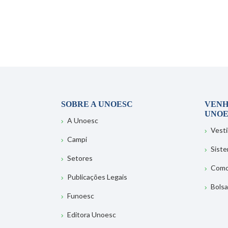
SOBRE A UNOESC
VENH
UNOE
A Unoesc
Vesti
Campi
Sist
Setores
Como
Publicações Legais
Bolsa
Funoesc
Editora Unoesc