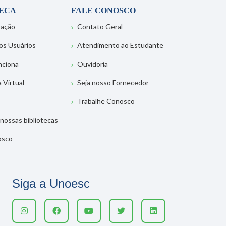
TECA
FALE CONOSCO
tação
Contato Geral
os Usuários
Atendimento ao Estudante
nciona
Ouvidoria
a Virtual
Seja nosso Fornecedor
Trabalhe Conosco
nossas bibliotecas
osco
Siga a Unoesc