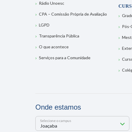
Rádio Unoesc
CURS
CPA – Comissão Própria de Avaliação
Grad
LGPD
Pós-
Transparência Pública
Mest
O que acontece
Exte
Serviços para a Comunidade
Curs
Colé
Onde estamos
Selecione o campus