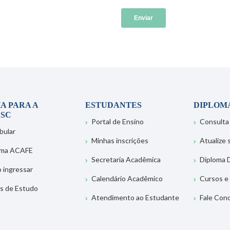
A PARA A
ESTUDANTES
DIPLOM
SC
Portal de Ensino
Consulta
bular
Minhas inscrições
Atualize
ema ACAFE
Secretaria Acadêmica
Diploma D
 ingressar
Calendário Acadêmico
Cursos e
s de Estudo
Atendimento ao Estudante
Fale Con