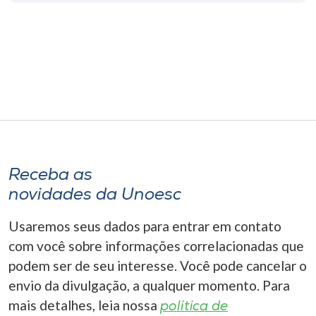
Museu
Unoesc
Store
Selecione
o idioma
Receba as
novidades da Unoesc
A+
Usaremos seus dados para entrar em contato
A-
com você sobre informações correlacionadas que
podem ser de seu interesse. Você pode cancelar o
envio da divulgação, a qualquer momento. Para
mais detalhes, leia nossa
política de