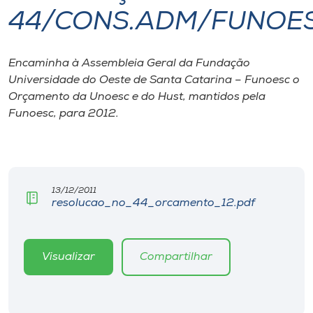
44/CONS.ADM/FUNOES
I.nova
Encaminha à Assembleia Geral da Fundação
Diplomados
Universidade do Oeste de Santa Catarina – Funoesc o
Orçamento da Unoesc e do Hust, mantidos pela
Cultura
Funoesc, para 2012.
CPA
13/12/2011
Biblioteca
resolucao_no_44_orcamento_12.pdf
Editora
Visualizar
Compartilhar
Rádio