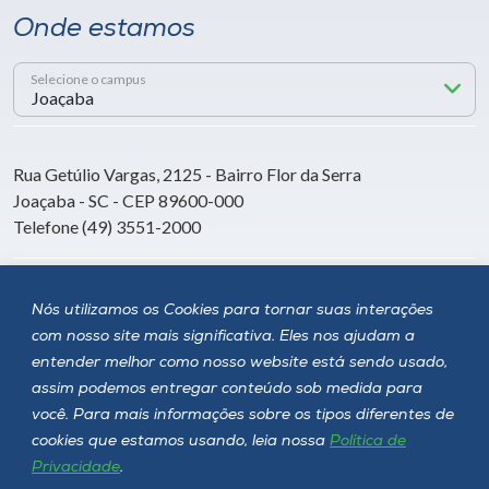
Onde estamos
Selecione o campus
Rua Getúlio Vargas, 2125 - Bairro Flor da Serra
Joaçaba - SC - CEP 89600-000
Telefone (49) 3551-2000
Siga a Unoesc
Nós utilizamos os Cookies para tornar suas interações
com nosso site mais significativa. Eles nos ajudam a
entender melhor como nosso website está sendo usado,
assim podemos entregar conteúdo sob medida para
você. Para mais informações sobre os tipos diferentes de
cookies que estamos usando, leia nossa
Política de
Privacidade
.