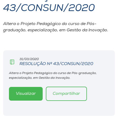
43/CONSUN/2020
I.nova
Altera o Projeto Pedagógico do curso de Pós-
Diplomados
graduação, especialização, em Gestão da Inovação.
Cultura
CPA
31/03/2020
RESOLUÇÃO Nº 43/CONSUN/2020
Biblioteca
Altera o Projeto Pedagógico do curso de Pós-graduação,
especialização, em Gestão da Inovação.
Editora
Visualizar
Compartilhar
Rádio