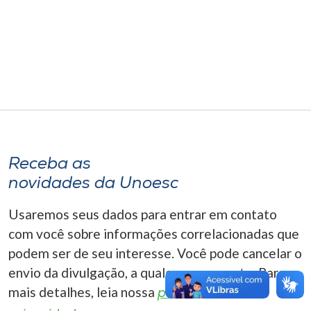
Museu
Unoesc
Store
Selecione
o idioma
Receba as
novidades da Unoesc
A+
Usaremos seus dados para entrar em contato
A-
com você sobre informações correlacionadas que
podem ser de seu interesse. Você pode cancelar o
envio da divulgação, a qualquer momento. Para
mais detalhes, leia nossa
política de