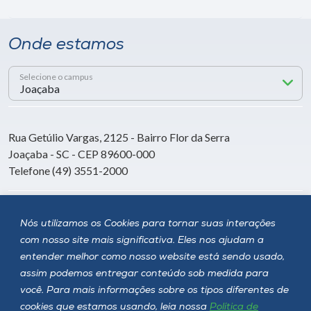
Onde estamos
Selecione o campus
Rua Getúlio Vargas, 2125 - Bairro Flor da Serra
Joaçaba - SC - CEP 89600-000
Telefone (49) 3551-2000
Siga a Unoesc
Nós utilizamos os Cookies para tornar suas interações
com nosso site mais significativa. Eles nos ajudam a
entender melhor como nosso website está sendo usado,
assim podemos entregar conteúdo sob medida para
você. Para mais informações sobre os tipos diferentes de
cookies que estamos usando, leia nossa
Política de