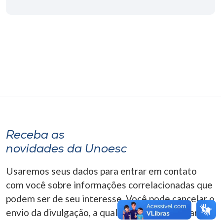
Museu
Unoesc
Store
Selecione
o idioma
Receba as
A+
novidades da Unoesc
A-
Usaremos seus dados para entrar em contato
com você sobre informações correlacionadas que
podem ser de seu interesse. Você pode cancelar o
envio da divulgação, a qualquer momento. Para