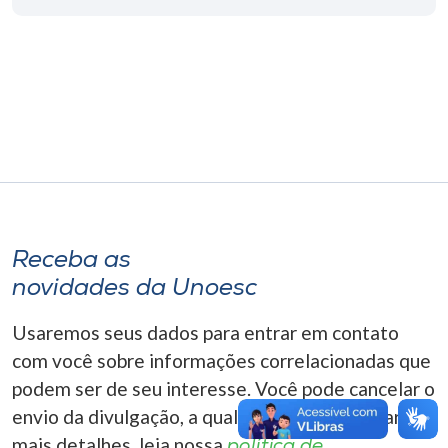
Museu
Unoesc
Store
Selecione
o idioma
Receba as
novidades da Unoesc
A+
A-
Usaremos seus dados para entrar em contato
com você sobre informações correlacionadas que
podem ser de seu interesse. Você pode cancelar o
envio da divulgação, a qualquer momento. Para
mais detalhes, leia nossa
política de