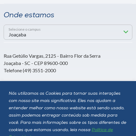
Onde estamos
Selecione o campus
Rua Getúlio Vargas, 2125 - Bairro Flor da Serra
Joaçaba - SC - CEP 89600-000
Telefone (49) 3551-2000
Siga a Unoesc
Nós utilizamos os Cookies para tornar suas interações
com nosso site mais significativa. Eles nos ajudam a
entender melhor como nosso website está sendo usado,
assim podemos entregar conteúdo sob medida para
você. Para mais informações sobre os tipos diferentes de
cookies que estamos usando, leia nossa
Política de