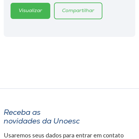
Museu
Visualizar
Compartilhar
Unoesc
Store
Selecione
o idioma
A+
A-
Receba as
novidades da Unoesc
Usaremos seus dados para entrar em contato