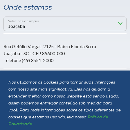
Onde estamos
Selecione o campus
Rua Getúlio Vargas, 2125 - Bairro Flor da Serra
Joaçaba - SC - CEP 89600-000
Telefone (49) 3551-2000
Siga a Unoesc
Nós utilizamos os Cookies para tornar suas interações
com nosso site mais significativa. Eles nos ajudam a
entender melhor como nosso website está sendo usado,
assim podemos entregar conteúdo sob medida para
você. Para mais informações sobre os tipos diferentes de
cookies que estamos usando, leia nossa
Política de
Privacidade
.