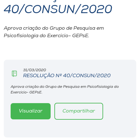
40/CONSUN/2020
I.nova
Aprova criação do Grupo de Pesquisa em
Diplomados
Psicofisiologia do Exercício- GEPsE.
Cultura
CPA
31/03/2020
RESOLUÇÃO Nº 40/CONSUN/2020
Biblioteca
Aprova criação do Grupo de Pesquisa em Psicofisiologia do
Exercício- GEPsE.
Editora
Visualizar
Compartilhar
Rádio