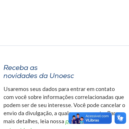
Museu
Unoesc
Store
Selecione
o idioma
Receba as
novidades da Unoesc
A+
Usaremos seus dados para entrar em contato
A-
com você sobre informações correlacionadas que
podem ser de seu interesse. Você pode cancelar o
envio da divulgação, a qualquer momento. Para
mais detalhes, leia nossa
política de