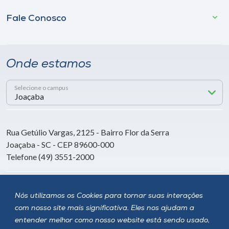
Fale Conosco
Onde estamos
Selecione o campus
Rua Getúlio Vargas, 2125 - Bairro Flor da Serra
Joaçaba - SC - CEP 89600-000
Telefone (49) 3551-2000
Siga a Unoesc
Nós utilizamos os Cookies para tornar suas interações
com nosso site mais significativa. Eles nos ajudam a
entender melhor como nosso website está sendo usado,