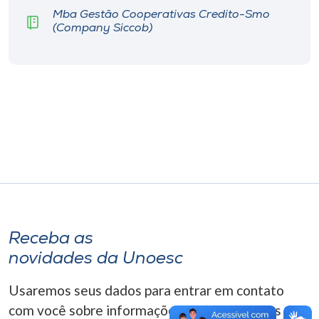
Museu
Mba Gestão Cooperativas Credito-Smo
(Company Siccob)
Unoesc
Store
Selecione
o idioma
A+
A-
Receba as
novidades da Unoesc
Usaremos seus dados para entrar em contato
com você sobre informações correlacionadas que