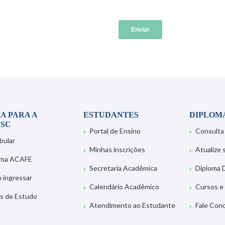
A PARA A
ESTUDANTES
DIPLOM
SC
Portal de Ensino
Consulta
bular
Minhas inscrições
Atualize
ema ACAFE
Secretaria Acadêmica
Diploma D
 ingressar
Calendário Acadêmico
Cursos e
s de Estudo
Atendimento ao Estudante
Fale Con