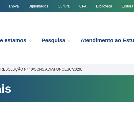
I.nova
Diplomados
Cultura
CPA
Biblioteca
Editora
e estamos
Pesquisa
Atendimento ao Est
RESOLUÇÃO Nº 40/CONS.ADM/FUNOESC/2020.
is