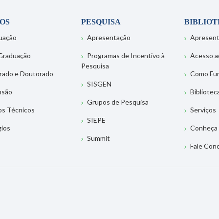
OS
PESQUISA
BIBLIO
uação
Apresentação
Apresen
Graduação
Programas de Incentivo à
Acesso a
Pesquisa
rado e Doutorado
Como Fu
SISGEN
nsão
Bibliotec
Grupos de Pesquisa
os Técnicos
Serviços
SIEPE
gios
Conheça 
Summit
Fale Con