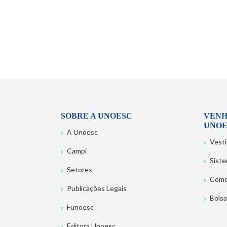
SOBRE A UNOESC
VENH
UNOE
A Unoesc
Vesti
Campi
Sist
Setores
Como
Publicações Legais
Bolsa
Funoesc
Editora Unoesc