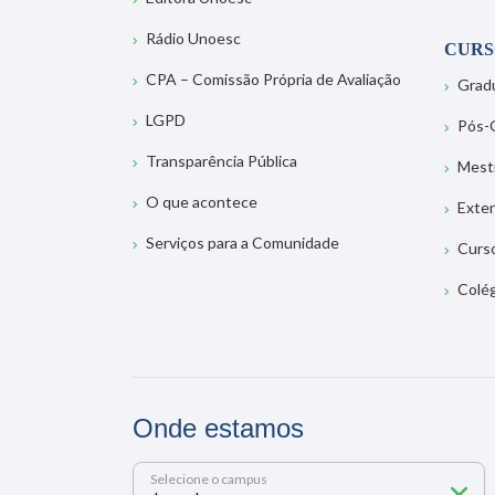
Rádio Unoesc
CURS
CPA – Comissão Própria de Avaliação
Grad
LGPD
Pós-
Transparência Pública
Mest
O que acontece
Exte
Serviços para a Comunidade
Curs
Colé
Onde estamos
Selecione o campus