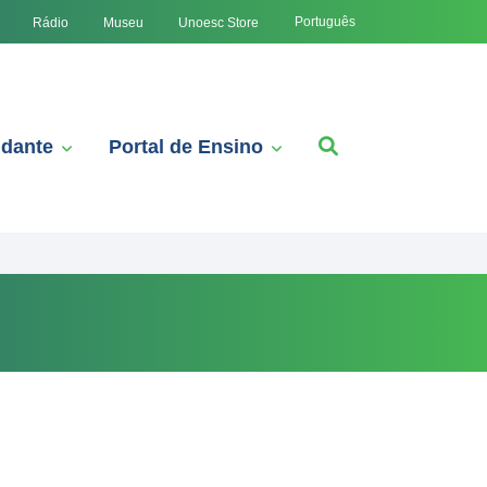
Português
Rádio
Museu
Unoesc Store
udante
Portal de Ensino