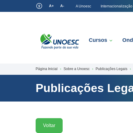
A+
A-
A Unoesc
Internacionalização
Cursos
Ond
Página Inicial
Sobre a Unoesc
Publicações Legais
Publicações Lega
Voltar