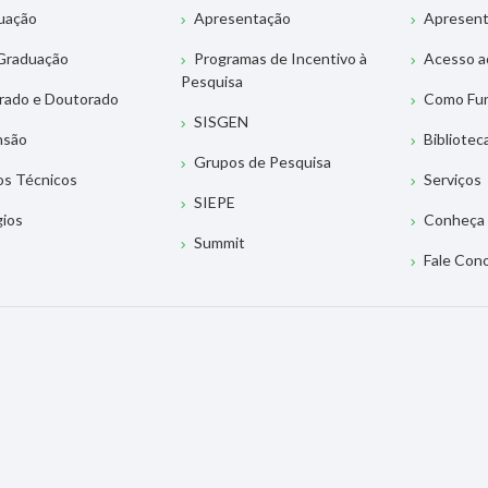
uação
Apresentação
Apresen
Graduação
Programas de Incentivo à
Acesso a
Pesquisa
rado e Doutorado
Como Fu
SISGEN
nsão
Bibliotec
Grupos de Pesquisa
os Técnicos
Serviços
SIEPE
gios
Conheça 
Summit
Fale Con