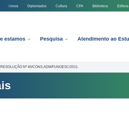
I.nova
Diplomados
Cultura
CPA
Biblioteca
Editora
e estamos
Pesquisa
Atendimento ao Est
RESOLUÇÃO Nº 40/CONS.ADM/FUNOESC/2011.
is