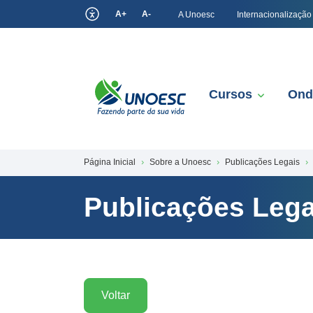
A+
A-
A Unoesc
Internacionalização
Cursos
Ond
Página Inicial
Sobre a Unoesc
Publicações Legais
Publicações Lega
Voltar