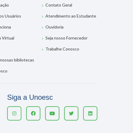
tação
Contato Geral
os Usuários
Atendimento ao Estudante
nciona
Ouvidoria
a Virtual
Seja nosso Fornecedor
Trabalhe Conosco
nossas bibliotecas
osco
Siga a Unoesc