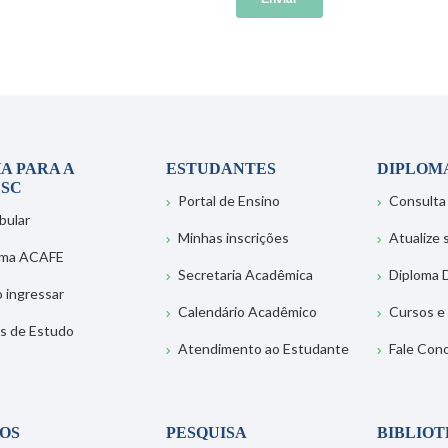
A PARA A
ESTUDANTES
DIPLOM
SC
Portal de Ensino
Consulta
bular
Minhas inscrições
Atualize
ema ACAFE
Secretaria Acadêmica
Diploma D
 ingressar
Calendário Acadêmico
Cursos e
s de Estudo
Atendimento ao Estudante
Fale Con
OS
PESQUISA
BIBLIO