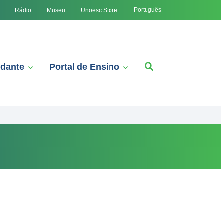
Português
Rádio
Museu
Unoesc Store
udante
Portal de Ensino