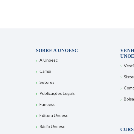
SOBRE A UNOESC
VENH
UNOE
A Unoesc
Vesti
Campi
Sist
Setores
Como
Publicações Legais
Bolsa
Funoesc
Editora Unoesc
Rádio Unoesc
CURS