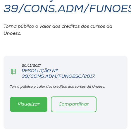
39/CONS.ADM/FUNOES
I.nova
Torna público o valor dos créditos dos cursos da
Diplomados
Unoesc.
Cultura
CPA
20/11/2017
RESOLUÇÃO Nº
39/CONS.ADM/FUNOESC/2017.
Biblioteca
Torna público o valor dos créditos dos cursos da Unoesc.
Editora
Visualizar
Compartilhar
Rádio