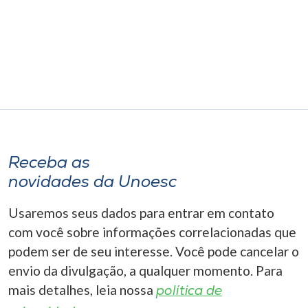
Museu
Unoesc
Store
Selecione
o idioma
Receba as
novidades da Unoesc
A+
Usaremos seus dados para entrar em contato
A-
com você sobre informações correlacionadas que
podem ser de seu interesse. Você pode cancelar o
envio da divulgação, a qualquer momento. Para
mais detalhes, leia nossa
política de