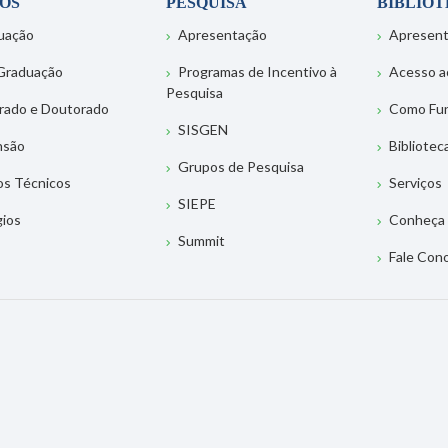
OS
PESQUISA
BIBLIO
uação
Apresentação
Apresen
Graduação
Programas de Incentivo à
Acesso a
Pesquisa
rado e Doutorado
Como Fu
SISGEN
nsão
Bibliotec
Grupos de Pesquisa
os Técnicos
Serviços
SIEPE
gios
Conheça 
Summit
Fale Con