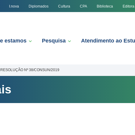
I.nova
Diplomados
Cultura
CPA
Biblioteca
Editora
e estamos
Pesquisa
Atendimento ao Est
RESOLUÇÃO Nº 38/CONSUN/2019
is