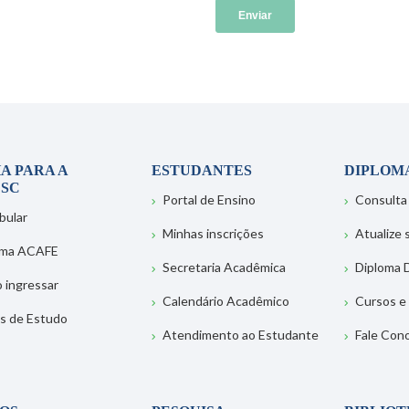
A PARA A
ESTUDANTES
DIPLOM
SC
Portal de Ensino
Consulta
bular
Minhas inscrições
Atualize
ema ACAFE
Secretaria Acadêmica
Diploma D
 ingressar
Calendário Acadêmico
Cursos e
s de Estudo
Atendimento ao Estudante
Fale Con