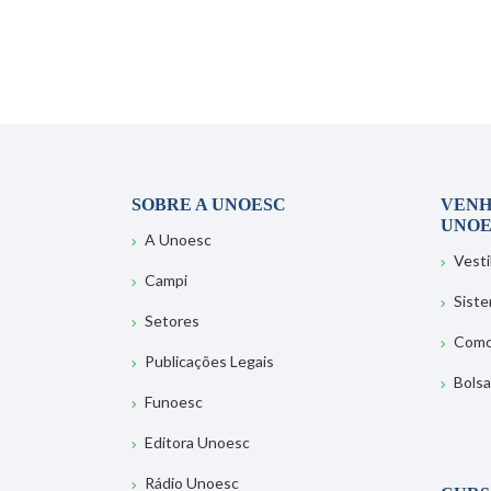
SOBRE A UNOESC
VENH
UNOE
A Unoesc
Vesti
Campi
Sist
Setores
Como
Publicações Legais
Bolsa
Funoesc
Editora Unoesc
Rádio Unoesc