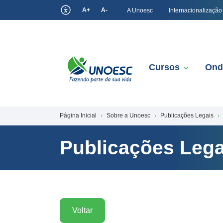
A+
A-
A Unoesc
Internacionalização
Cursos
Ond
Página Inicial
Sobre a Unoesc
Publicações Legais
Publicações Lega
Voltar