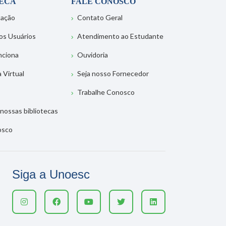
TECA
FALE CONOSCO
tação
Contato Geral
os Usuários
Atendimento ao Estudante
nciona
Ouvidoria
a Virtual
Seja nosso Fornecedor
Trabalhe Conosco
nossas bibliotecas
osco
Siga a Unoesc