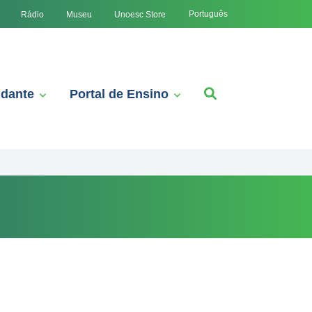
Português
Rádio
Museu
Unoesc Store
udante
Portal de Ensino