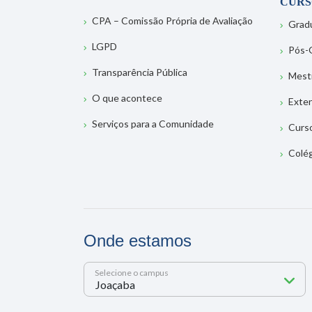
CURS
CPA – Comissão Própria de Avaliação
Grad
LGPD
Pós-
Transparência Pública
Mest
O que acontece
Exte
Serviços para a Comunidade
Curs
Colé
Onde estamos
Selecione o campus