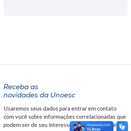
Museu
Unoesc
Store
Selecione
o idioma
Receba as
A+
A-
novidades da Unoesc
Usaremos seus dados para entrar em contato
com você sobre informações correlacionadas que
podem ser de seu interesse. Você pode cancelar o