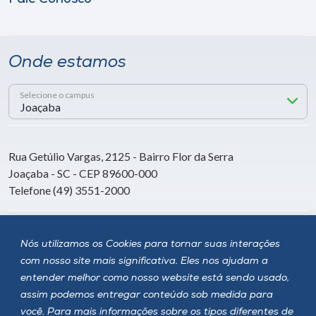
Onde estamos
Selecione o campus
Rua Getúlio Vargas, 2125 - Bairro Flor da Serra
Joaçaba - SC - CEP 89600-000
Telefone (49) 3551-2000
Siga a Unoesc
Nós utilizamos os Cookies para tornar suas interações
com nosso site mais significativa. Eles nos ajudam a
entender melhor como nosso website está sendo usado,
assim podemos entregar conteúdo sob medida para
você. Para mais informações sobre os tipos diferentes de