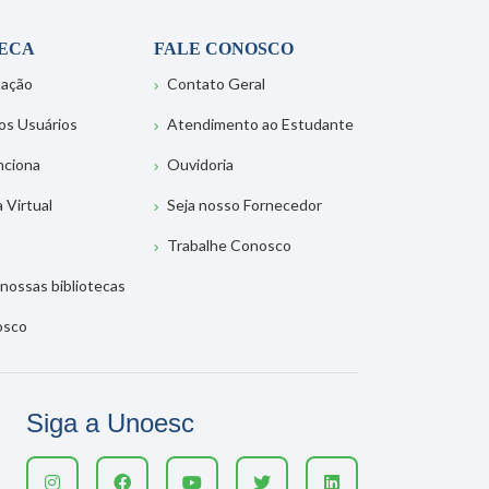
TECA
FALE CONOSCO
tação
Contato Geral
os Usuários
Atendimento ao Estudante
nciona
Ouvidoria
a Virtual
Seja nosso Fornecedor
Trabalhe Conosco
nossas bibliotecas
osco
Siga a Unoesc