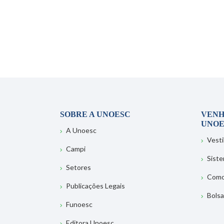
SOBRE A UNOESC
VENH
UNOE
A Unoesc
Vesti
Campi
Sist
Setores
Como
Publicações Legais
Bolsa
Funoesc
Editora Unoesc