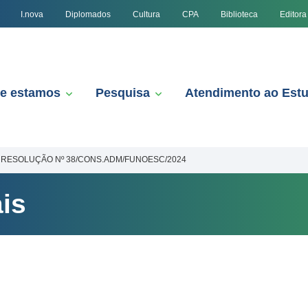
I.nova
Diplomados
Cultura
CPA
Biblioteca
Editora
e estamos
Pesquisa
Atendimento ao Est
RESOLUÇÃO Nº 38/CONS.ADM/FUNOESC/2024
is