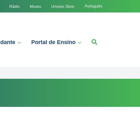
Português
Rádio
Museu
Unoesc Store
udante
Portal de Ensino