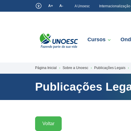
A+
A-
A Unoesc
Internacionalização
Cursos
Ond
Página Inicial
Sobre a Unoesc
Publicações Legais
Publicações Lega
Voltar