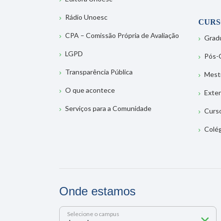
Rádio Unoesc
CURS
CPA – Comissão Própria de Avaliação
Grad
LGPD
Pós-
Transparência Pública
Mest
O que acontece
Exte
Serviços para a Comunidade
Curs
Colé
Onde estamos
Selecione o campus