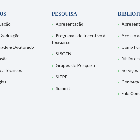
OS
PESQUISA
BIBLIO
uação
Apresentação
Apresen
Graduação
Programas de Incentivo à
Acesso a
Pesquisa
rado e Doutorado
Como Fu
SISGEN
nsão
Bibliotec
Grupos de Pesquisa
os Técnicos
Serviços
SIEPE
gios
Conheça 
Summit
Fale Con