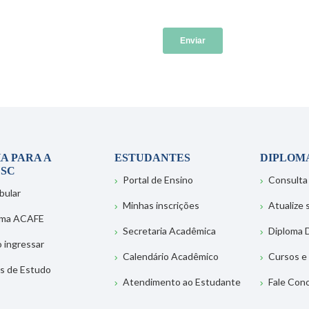
A PARA A
ESTUDANTES
DIPLOM
SC
Portal de Ensino
Consulta
bular
Minhas inscrições
Atualize
ema ACAFE
Secretaria Acadêmica
Diploma D
 ingressar
Calendário Acadêmico
Cursos e
s de Estudo
Atendimento ao Estudante
Fale Con